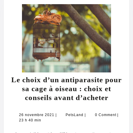
d’oi
Le choix d’un antiparasite pour
sa cage à oiseau : choix et
Le
conseils avant d’acheter
choix
d’un
26
PetsLand
26 novembre 2021
|
PetsLand
|
0 Comment
|
novembre
23 h 40 min
antipar
2021
pour