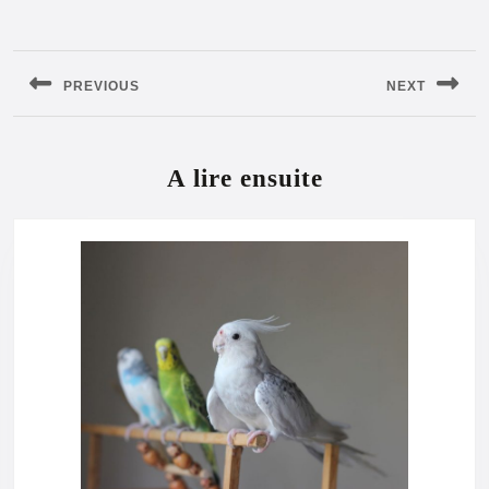
Navigation
de
PREVIOUS
NEXT
l’article
Previous
Next
post:
post:
A lire ensuite