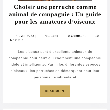
Choisir une perruche comme
animal de compagnie : Un guide
Choi
pour les amateurs d’oiseaux
une
perr
4
PetsLand
4 avril 2023
|
PetsLand
|
0 Comment
|
10
avril
h 12 min
com
2023
anim
Les oiseaux sont d’excellents animaux de
de
compagnie pour ceux qui cherchent une compagnie
comp
fidèle et intelligente. Parmi les différentes espèces
d’oiseaux, les perruches se démarquent pour leur
:
personnalité vibrante et
Un
guid
READ
READ MORE
pour
MORE
les
amat