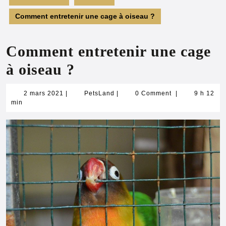
Comment entretenir une cage à oiseau ?
Comment entretenir une cage
à oiseau ?
2
PetsLand
2 mars 2021
|
PetsLand
|
0 Comment
|
9 h 12
mars
min
2021