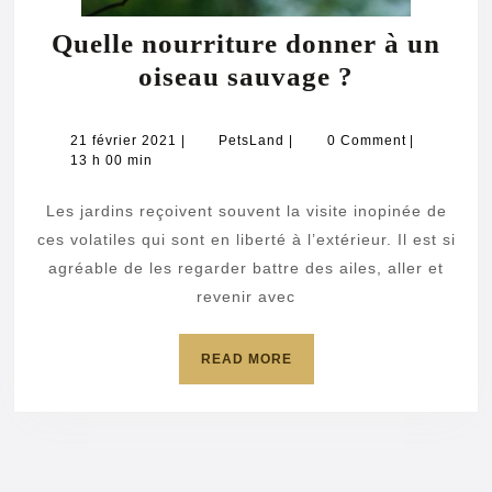
Quelle nourriture donner à un
Quelle
oiseau sauvage ?
nourriture
donner
21
PetsLand
21 février 2021
|
PetsLand
|
0 Comment
|
février
13 h 00 min
à
2021
un
Les jardins reçoivent souvent la visite inopinée de
oiseau
ces volatiles qui sont en liberté à l’extérieur. Il est si
sauvage
agréable de les regarder battre des ailes, aller et
revenir avec
?
READ
READ MORE
MORE