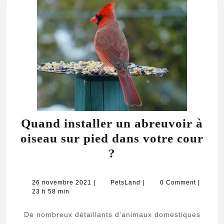
Quand installer un abreuvoir à
oiseau sur pied dans votre cour
Quand
?
installer
un
26
PetsLand
26 novembre 2021
|
PetsLand
|
0 Comment
|
novembre
23 h 58 min
abreuvoir
2021
à
De nombreux détaillants d’animaux domestiques