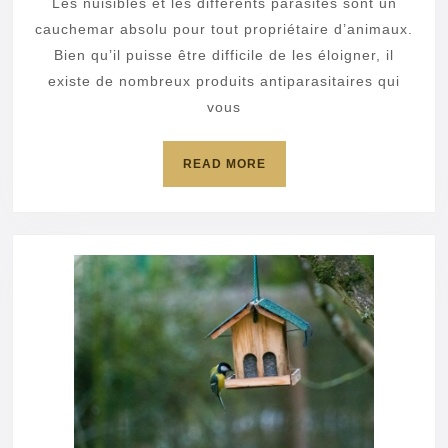
Les nuisibles et les différents parasites sont un
sa
cauchemar absolu pour tout propriétaire d’animaux.
cage
Bien qu’il puisse être difficile de les éloigner, il
existe de nombreux produits antiparasitaires qui
à
vous
oiseau
:
READ
READ MORE
choix
MORE
et
conseil
avant
d’ache