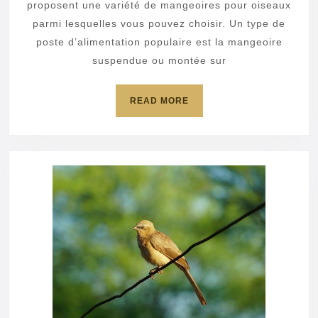
oiseau
proposent une variété de mangeoires pour oiseaux
sur
parmi lesquelles vous pouvez choisir. Un type de
poste d’alimentation populaire est la mangeoire
pied
suspendue ou montée sur
dans
votre
READ
READ MORE
cour
MORE
?