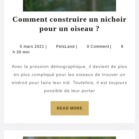
Comment construire un nichoir
Comment
pour un oiseau ?
construire
un
5
PetsLand
5 mars 2021
|
PetsLand
|
0 Comment
|
9
mars
h 30 min
nichoir
2021
pour
Avec la pression démographique, il devient de plus
un
en plus compliqué pour les oiseaux de trouver un
oiseau
endroit pour faire leur nid. Toutefois, il est toujours
possible de leur porter
?
READ
READ MORE
MORE