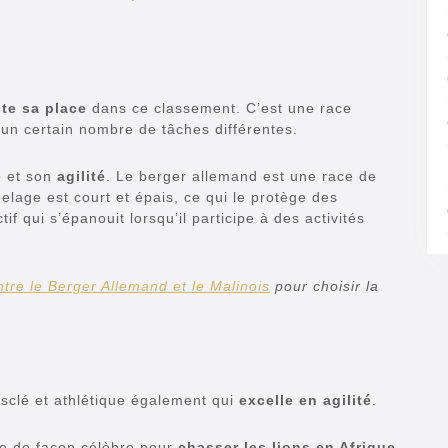
ite sa place
dans ce classement. C’est une race
un certain nombre de tâches différentes.
e
et son
agilité
. Le berger allemand est une race de
pelage est court et épais, ce qui le protège des
f qui s’épanouit lorsqu’il participe à des activités
ntre le Berger Allemand et le Malinois
pour choisir la
sclé et athlétique également qui
excelle en agilité
.
isée de façon célèbre pour
chasser les lions en Afrique
.