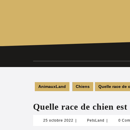
Aller
au
contenu
AnimauxLand
Chiens
Quelle race de c
Quelle race de chien est 
25
PetsLand
25 octobre 2022
|
PetsLand
|
0 Co
octobre