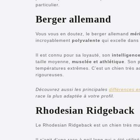
particulier.
Berger allemand
Vous vous en doutez, le berger allemand
mér
incroyablement
polyvalente
qui excelle dans 
Il est connu pour sa loyauté, son
intelligenc
taille moyenne,
musclée et athlétique
. Son 
températures extrêmes. C’est un chien très acti
rigoureuses.
Découvrez aussi les principales
différences e
race la plus adaptée à votre profil.
Rhodesian Ridgeback
Le Rhodesian Ridgeback est un chien très mu
Il s’agit d’une race à poil long qui a été util