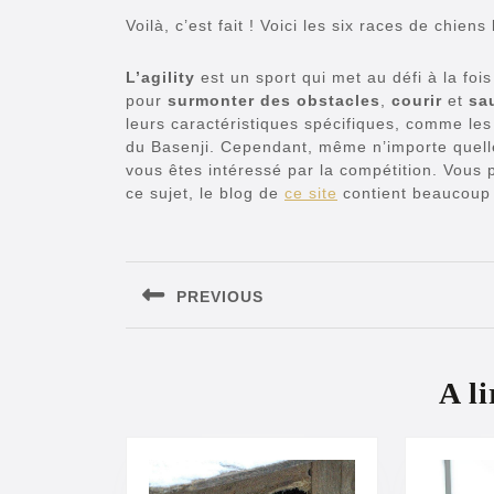
Voilà, c’est fait ! Voici les six races de chie
L’agility
est un sport qui met au défi à la fois
pour
surmonter des obstacles
,
courir
et
sa
leurs caractéristiques spécifiques, comme le
du Basenji. Cependant, même n’importe quelle 
vous êtes intéressé par la compétition. Vous po
ce sujet, le blog de
ce site
contient beaucoup d
Navigation
de
PREVIOUS
l’article
Previous
post:
A li