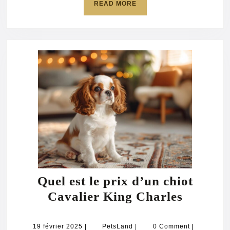
READ
READ MORE
MORE
Quel est le prix d’un chiot
Quel
Cavalier King Charles
est
le
19
PetsLand
19 février 2025
|
PetsLand
|
0 Comment
|