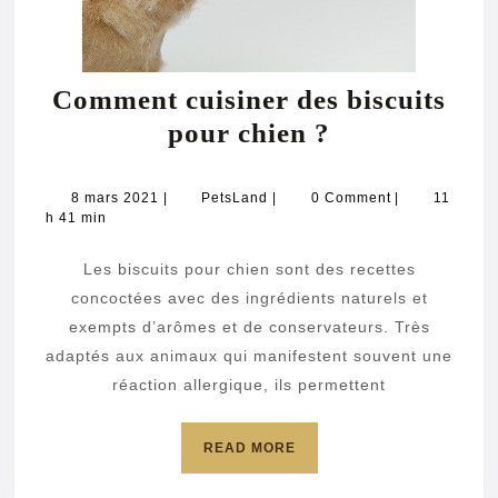
Comment cuisiner des biscuits
Comment
pour chien ?
cuisiner
des
8
PetsLand
8 mars 2021
|
PetsLand
|
0 Comment
|
11
mars
h 41 min
biscuits
2021
pour
Les biscuits pour chien sont des recettes
chien
concoctées avec des ingrédients naturels et
?
exempts d’arômes et de conservateurs. Très
adaptés aux animaux qui manifestent souvent une
réaction allergique, ils permettent
READ
READ MORE
MORE