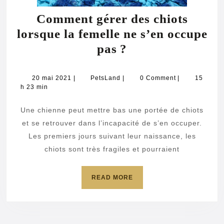
Comment gérer des chiots
lorsque la femelle ne s’en occupe
Comment
pas ?
gérer
des
20
PetsLand
20 mai 2021
|
PetsLand
|
0 Comment
|
15
mai
h 23 min
chiots
2021
lorsque
Une chienne peut mettre bas une portée de chiots
la
et se retrouver dans l’incapacité de s’en occuper.
femelle
Les premiers jours suivant leur naissance, les
chiots sont très fragiles et pourraient
ne
s’en
READ
READ MORE
occupe
MORE
pas ?