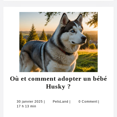
Où et comment adopter un bébé
Où
Husky ?
et
comment
30
PetsLand
30 janvier 2025
|
PetsLand
|
0 Comment
|
janvier
17 h 13 min
adopter
2025