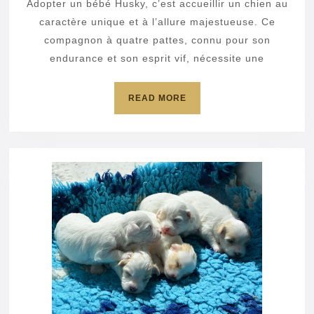
un
Adopter un bébé Husky, c’est accueillir un chien au
bébé
caractère unique et à l’allure majestueuse. Ce
Husky
compagnon à quatre pattes, connu pour son
endurance et son esprit vif, nécessite une
?
READ
READ MORE
MORE