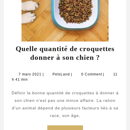
chie
?
Quelle quantité de croquettes
Quelle
donner à son chien ?
quantité
de
7
PetsLand
7 mars 2021
|
PetsLand
|
0 Comment
|
11
mars
h 41 min
croquett
2021
donner
Définir la bonne quantité de croquettes à donner à
à
son chien n'est pas une mince affaire. La ration
son
d'un animal dépend de plusieurs facteurs liés à sa
race, son âge,
chien
?