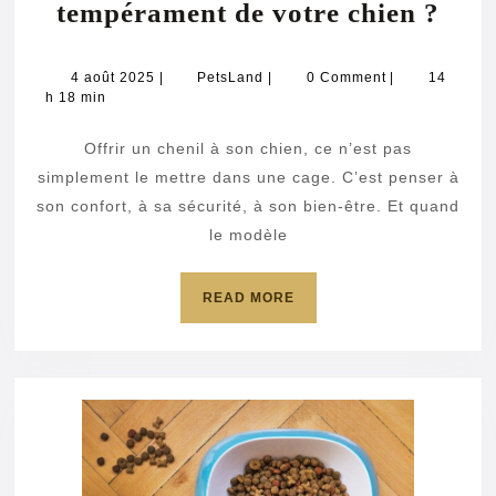
Com
tempérament de votre chien ?
bien
choi
4
PetsLand
4 août 2025
|
PetsLand
|
0 Comment
|
14
août
h 18 min
un
2025
chen
Offrir un chenil à son chien, ce n’est pas
avec
simplement le mettre dans une cage. C’est penser à
toit
son confort, à sa sécurité, à son bien-être. Et quand
le modèle
selo
la
READ
READ MORE
taill
MORE
et
le
tem
de
votr