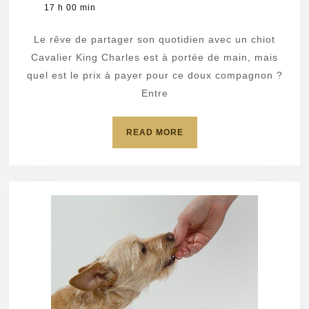
février
17 h 00 min
prix
2025
d’un
Le rêve de partager son quotidien avec un chiot
chiot
Cavalier King Charles est à portée de main, mais
Cavalie
quel est le prix à payer pour ce doux compagnon ?
Entre
King
Charles
READ
READ MORE
MORE