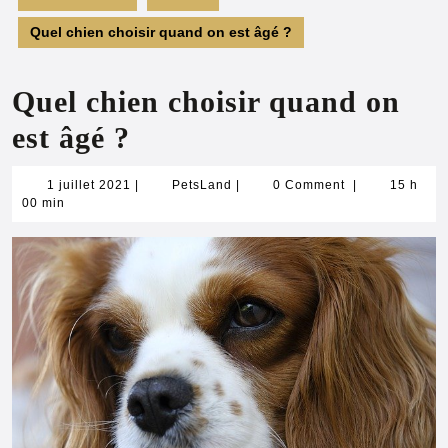
Quel chien choisir quand on est âgé ?
Quel chien choisir quand on
est âgé ?
1
PetsLand
1 juillet 2021
|
PetsLand
|
0 Comment
|
15 h
juillet
00 min
2021