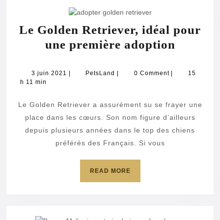
Le Golden Retriever, idéal pour
Le
une première adoption
Golden
Retrieve
3
PetsLand
3 juin 2021
|
PetsLand
|
0 Comment
|
15
juin
h 11 min
idéal
2021
pour
Le Golden Retriever a assurément su se frayer une
une
place dans les cœurs. Son nom figure d’ailleurs
premièr
depuis plusieurs années dans le top des chiens
préférés des Français. Si vous
adoptio
READ
READ MORE
MORE