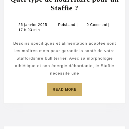
Quel
Staffie ?
type
de
26
PetsLand
26 janvier 2025
|
PetsLand
|
0 Comment
|
janvier
17 h 03 min
nourriture
2025
pour
Besoins spécifiques et alimentation adaptée sont
un
les maîtres mots pour garantir la santé de votre
Staffie
Staffordshire bull terrier. Avec sa morphologie
athlétique et son énergie débordante, le Staffie
?
nécessite une
READ
READ MORE
MORE