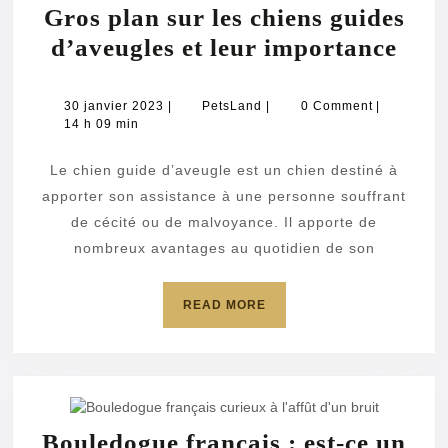
Gros plan sur les chiens guides
Gro
d’aveugles et leur importance
plan
sur
30
PetsLand
30 janvier 2023
|
PetsLand
|
0 Comment
|
janvier
14 h 09 min
les
2023
chie
Le chien guide d’aveugle est un chien destiné à
guid
apporter son assistance à une personne souffrant
d’av
de cécité ou de malvoyance. Il apporte de
nombreux avantages au quotidien de son
et
leur
READ
READ MORE
imp
MORE
Bouledogue français : est-ce un