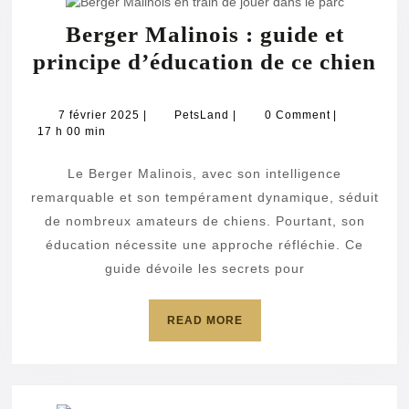
Berger Malinois : guide et
Be
principe d’éducation de ce chien
Ma
:
7
PetsLand
7 février 2025
|
PetsLand
|
0 Comment
|
février
17 h 00 min
gu
2025
et
Le Berger Malinois, avec son intelligence
pri
remarquable et son tempérament dynamique, séduit
d’
de nombreux amateurs de chiens. Pourtant, son
éducation nécessite une approche réfléchie. Ce
de
guide dévoile les secrets pour
ce
ch
READ
READ MORE
MORE