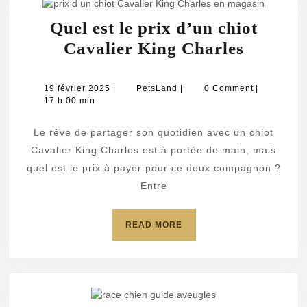
Quel est le prix d’un chiot
Quel
Cavalier King Charles
est
le
19
PetsLand
19 février 2025
|
PetsLand
|
0 Comment
|
février
17 h 00 min
prix
2025
d’un
Le rêve de partager son quotidien avec un chiot
chiot
Cavalier King Charles est à portée de main, mais
Cavalie
quel est le prix à payer pour ce doux compagnon ?
Entre
King
Charles
READ
READ MORE
MORE