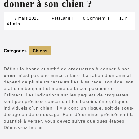
donner à son chien ?
7
PetsLand
7 mars 2021
|
PetsLand
|
0 Comment
|
11 h
mars
41 min
2021
Categories:
Chiens
Définir la bonne quantité de
croquettes
à donner à son
chien
n'est pas une mince affaire. La ration d'un animal
dépend de plusieurs facteurs liés à sa race, son âge, son
état d'embonpoint et même de la composition de
l'aliment. Les indications sur les paquets de croquettes
sont peu précises concernant les besoins énergétiques
individuels d'un chien. Il y a donc un risque, soit de sous-
dosage ou de surdosage. Pour déterminer précisément la
quantité à verser, vous devez suivre quelques étapes.
Découvrez-les ici.