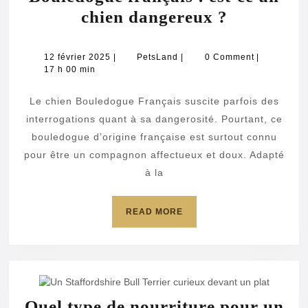
Bouledog
chien dangereux ?
français
:
12
PetsLand
12 février 2025
|
PetsLand
|
0 Comment
|
février
17 h 00 min
est-
2025
ce
Le chien Bouledogue Français suscite parfois des
un
interrogations quant à sa dangerosité. Pourtant, ce
chien
bouledogue d’origine française est surtout connu
pour être un compagnon affectueux et doux. Adapté
dangereu
à la
?
READ
READ MORE
MORE
Quel type de nourriture pour un