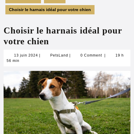
Choisir le harnais idéal pour votre chien
Choisir le harnais idéal pour
votre chien
13
PetsLand
13 juin 2024
|
PetsLand
|
0 Comment
|
19 h
juin
56 min
2024