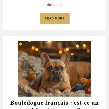
dans cet
chien
?
READ
READ MORE
MORE
Bouledogue français : est-ce un