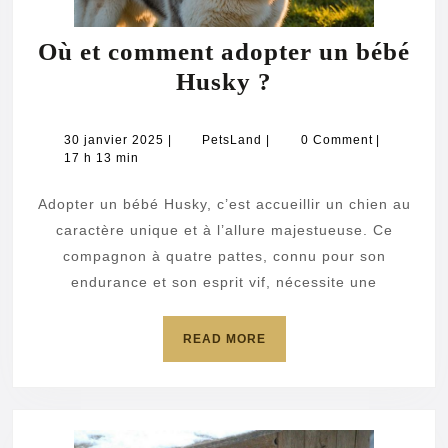
Où et comment adopter un bébé
Où
Husky ?
et
comment
30
PetsLand
30 janvier 2025
|
PetsLand
|
0 Comment
|
janvier
17 h 13 min
adopter
2025
un
Adopter un bébé Husky, c’est accueillir un chien au
bébé
caractère unique et à l’allure majestueuse. Ce
Husky
compagnon à quatre pattes, connu pour son
endurance et son esprit vif, nécessite une
?
READ
READ MORE
MORE