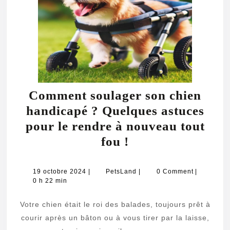
Comment soulager son chien
handicapé ? Quelques astuces
pour le rendre à nouveau tout
Comment
fou !
soulager
son
19
PetsLand
19 octobre 2024
|
PetsLand
|
0 Comment
|
octobre
0 h 22 min
chien
2024
handicapé
Votre chien était le roi des balades, toujours prêt à
?
courir après un bâton ou à vous tirer par la laisse,