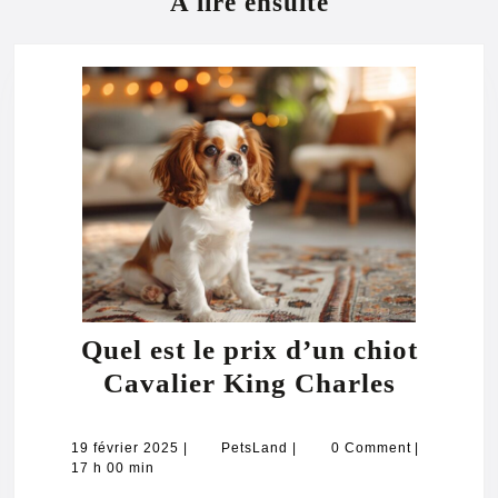
A lire ensuite
Quel est le prix d’un chiot
Quel
Cavalier King Charles
est
le
19
PetsLand
19 février 2025
|
PetsLand
|
0 Comment
|
février
17 h 00 min
prix
2025