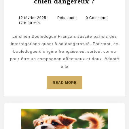
Bouledog
chien dangereux ?
français
:
12
PetsLand
12 février 2025
|
PetsLand
|
0 Comment
|
février
17 h 00 min
est-
2025
ce
Le chien Bouledogue Français suscite parfois des
un
interrogations quant à sa dangerosité. Pourtant, ce
chien
bouledogue d’origine française est surtout connu
pour être un compagnon affectueux et doux. Adapté
dangereu
à la
?
READ
READ MORE
MORE