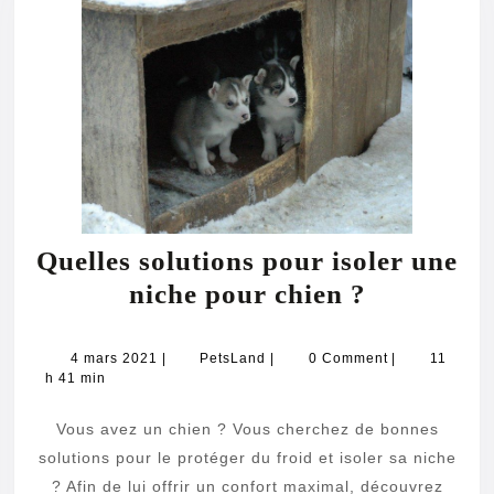
Quelles solutions pour isoler une
Quelles
niche pour chien ?
solutions
pour
4
PetsLand
4 mars 2021
|
PetsLand
|
0 Comment
|
11
mars
h 41 min
isoler
2021
une
Vous avez un chien ? Vous cherchez de bonnes
niche
solutions pour le protéger du froid et isoler sa niche
pour
? Afin de lui offrir un confort maximal, découvrez