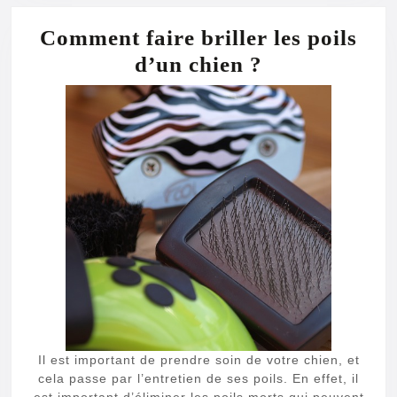
Comment faire briller les poils
Comment
d’un chien ?
faire
briller
les
poils
d’un
chien
?
Il est important de prendre soin de votre chien, et
cela passe par l’entretien de ses poils. En effet, il