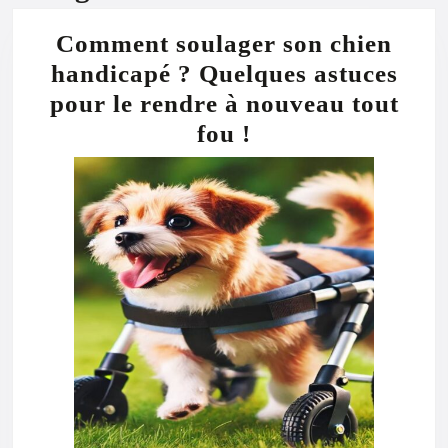
Comment soulager son chien
handicapé ? Quelques astuces
pour le rendre à nouveau tout
Comment
fou !
soulager
son
chien
handicapé
?
Quelques
astuces
pour
le
rendre