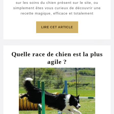
sur les soins du chien présent sur le site, ou
simplement êtes vous curieux de découvrir une
recette magique, efficace et totalement
LIRE
LIRE CET ARTICLE
CET
ARTICLE
Quelle race de chien est la plus
Quelle
agile ?
race
de
chien
est
la
plus