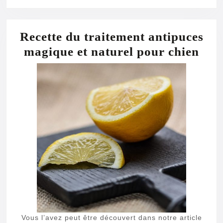
ARTICLE
Recette du traitement antipuces
Rece
magique et naturel pour chien
du
trai
ant
mag
et
natu
pou
chi
Vous l’avez peut être découvert dans notre article