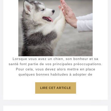
quo
pou
pre
soi
de
son
chi
Lorsque vous avez un chien, son bonheur et sa
santé font partie de vos principales préoccupations.
Pour cela, vous devez alors mettre en place
quelques bonnes habitudes à adopter de
LIRE
LIRE CET ARTICLE
CET
ARTICLE