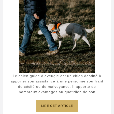
sur
les
chie
guid
d’av
et
leur
imp
Le chien guide d’aveugle est un chien destiné à
apporter son assistance à une personne souffrant
de cécité ou de malvoyance. Il apporte de
nombreux avantages au quotidien de son
LIRE
LIRE CET ARTICLE
CET