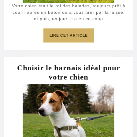
à
Votre chien était le roi des balades, toujours prêt à
nouveau
courir après un bâton ou à vous tirer par la laisse,
et puis, un jour, il a eu ce coup
tout
fou
LIRE
LIRE CET ARTICLE
!
CET
ARTICLE
Choisir le harnais idéal pour
Choisir
votre chien
le
harnais
idéal
pour
votre
chien