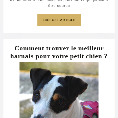
est important d’éliminer les poils morts qui peuvent
être source
LIRE
LIRE CET ARTICLE
CET
ARTICLE
Comment trouver le meilleur
Co
harnais pour votre petit chien ?
tro
le
mei
har
po
vot
pet