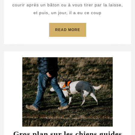
?
courir après un bâton ou à vous tirer par la laisse,
Quelques
et puis, un jour, il a eu ce coup
astuces
READ
READ MORE
pour
MORE
le
rendre
à
nouveau
tout
fou
!
Gros plan sur les chiens guides