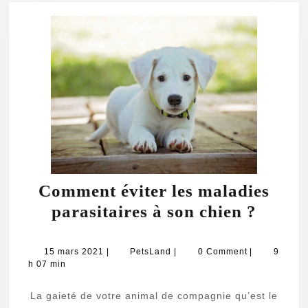
Comment éviter les maladies
Comm
parasitaires à son chien ?
éviter
les
15
PetsLand
15 mars 2021
|
PetsLand
|
0 Comment
|
9
mars
h 07 min
malad
2021
parasi
La gaieté de votre animal de compagnie qu’est le