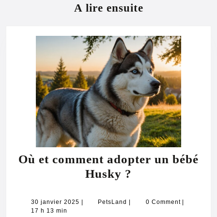
A lire ensuite
Où et comment adopter un bébé
Où
Husky ?
et
comment
30
PetsLand
30 janvier 2025
|
PetsLand
|
0 Comment
|
janvier
17 h 13 min
adopter