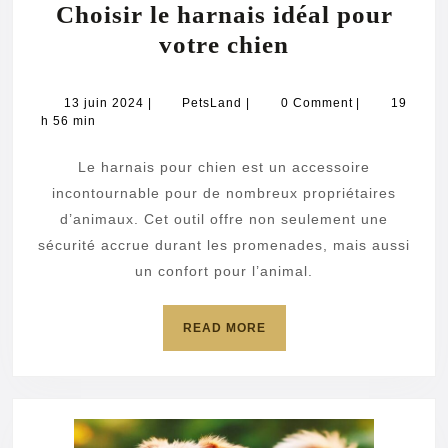
Choisir le harnais idéal pour
Choisir
votre chien
le
harnais
13
PetsLand
13 juin 2024
|
PetsLand
|
0 Comment
|
19
juin
h 56 min
idéal
2024
pour
Le harnais pour chien est un accessoire
votre
incontournable pour de nombreux propriétaires
chien
d’animaux. Cet outil offre non seulement une
sécurité accrue durant les promenades, mais aussi
un confort pour l’animal.
READ
READ MORE
MORE