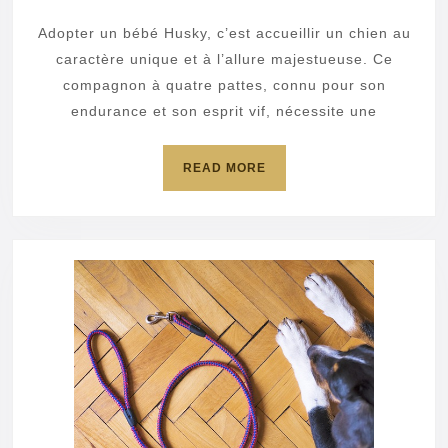
2025
un
Adopter un bébé Husky, c’est accueillir un chien au
bébé
caractère unique et à l’allure majestueuse. Ce
Husky
compagnon à quatre pattes, connu pour son
endurance et son esprit vif, nécessite une
?
READ
READ MORE
MORE