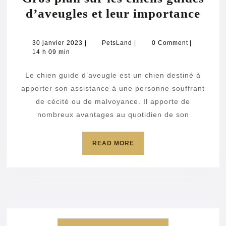
Gro
d’aveugles et leur importance
plan
sur
30
PetsLand
30 janvier 2023
|
PetsLand
|
0 Comment
|
janvier
14 h 09 min
les
2023
chie
Le chien guide d’aveugle est un chien destiné à
guid
apporter son assistance à une personne souffrant
d’av
de cécité ou de malvoyance. Il apporte de
nombreux avantages au quotidien de son
et
leur
READ
READ MORE
imp
MORE