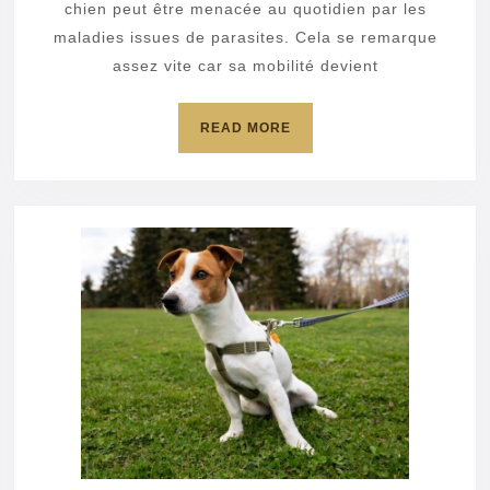
à
chien peut être menacée au quotidien par les
son
maladies issues de parasites. Cela se remarque
assez vite car sa mobilité devient
chien
?
READ
READ MORE
MORE