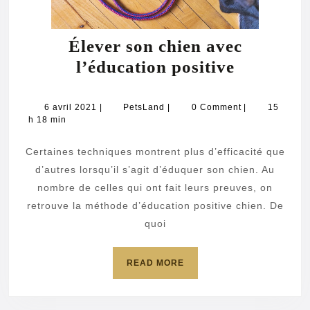
Élever son chien avec
Élever
l’éducation positive
son
chien
6
PetsLand
6 avril 2021
|
PetsLand
|
0 Comment
|
15
avril
h 18 min
avec
2021
l’éducati
Certaines techniques montrent plus d’efficacité que
positive
d’autres lorsqu’il s’agit d’éduquer son chien. Au
nombre de celles qui ont fait leurs preuves, on
retrouve la méthode d’éducation positive chien. De
quoi
READ
READ MORE
MORE