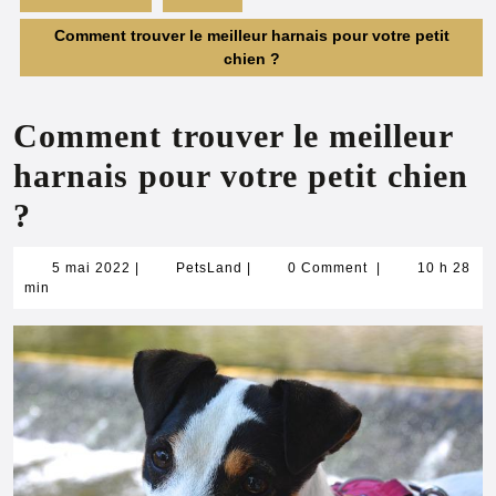
Comment trouver le meilleur harnais pour votre petit
chien ?
Comment trouver le meilleur
harnais pour votre petit chien
?
5
PetsLand
5 mai 2022
|
PetsLand
|
0 Comment
|
10 h 28
mai
min
2022