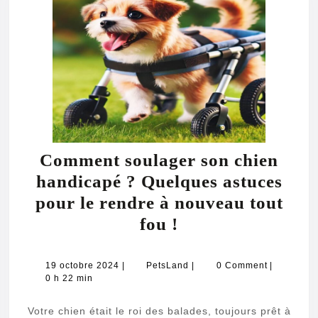
Comment soulager son chien
handicapé ? Quelques astuces
pour le rendre à nouveau tout
Comment
fou !
soulager
son
19
PetsLand
19 octobre 2024
|
PetsLand
|
0 Comment
|
octobre
0 h 22 min
chien
2024
handicapé
Votre chien était le roi des balades, toujours prêt à