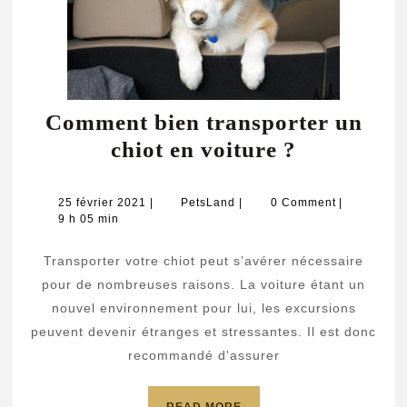
Comment bien transporter un
Comment
chiot en voiture ?
bien
transporte
25
PetsLand
25 février 2021
|
PetsLand
|
0 Comment
|
février
9 h 05 min
un
2021
chiot
Transporter votre chiot peut s’avérer nécessaire
en
pour de nombreuses raisons. La voiture étant un
voiture
nouvel environnement pour lui, les excursions
peuvent devenir étranges et stressantes. Il est donc
?
recommandé d'assurer
READ