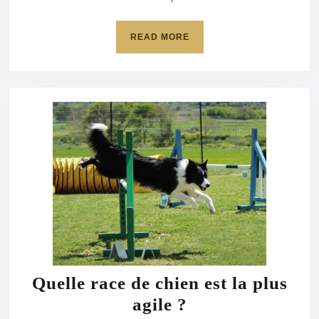
?
READ
READ MORE
MORE
Quelle race de chien est la plus
Quelle
agile ?