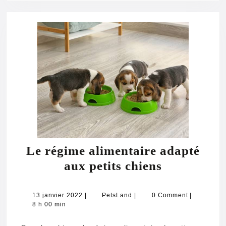
Le régime alimentaire adapté
Le
aux petits chiens
régime
alimentair
13
PetsLand
13 janvier 2022
|
PetsLand
|
0 Comment
|
janvier
8 h 00 min
adapté
2022
aux