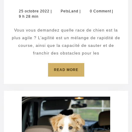
race
de
25
PetsLand
25 octobre 2022
|
PetsLand
|
0 Comment
|
octobre
9 h 28 min
chien
2022
est
Vous vous demandez quelle race de chien est la
la
plus agile ? L’agilité est un mélange de rapidité de
plus
course, ainsi que la capacité de sauter et de
franchir des obstacles pour les
agile
?
READ
READ MORE
MORE