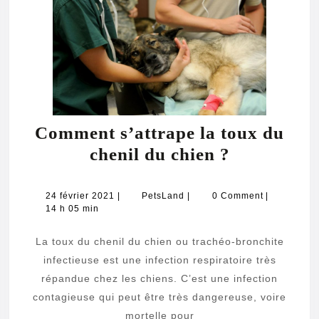
Comment s’attrape la toux du
Comment
chenil du chien ?
s’attrape
la
24
PetsLand
24 février 2021
|
PetsLand
|
0 Comment
|
février
14 h 05 min
toux
2021
du
La toux du chenil du chien ou trachéo-bronchite
chenil
infectieuse est une infection respiratoire très
du
répandue chez les chiens. C’est une infection
contagieuse qui peut être très dangereuse, voire
chien
mortelle pour