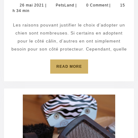
privilégier
26
PetsLand
26 mai 2021
|
PetsLand
|
0 Comment
|
15
mai
h 34 min
lorsque
2021
l’on
Les raisons pouvant justifier le choix d’adopter un
souhaite
chien sont nombreuses. Si certains en adoptent
adopter
pour le côté câlin, d’autres en ont simplement
besoin pour son côté protecteur. Cependant, quelle
un
chien ?
READ
READ MORE
MORE