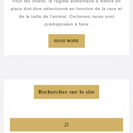
Pour les chiens, le régime alimentaire à mettre en
petits
place doit être sélectionné en fonction de la race et
chiens
de la taille de l’animal. Certaines races sont
prédisposées à faire
READ
READ MORE
MORE
Rechercher sur le site