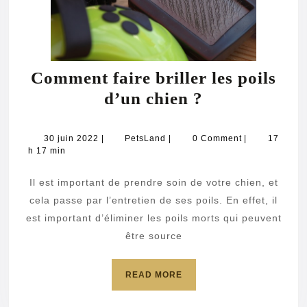
Comment faire briller les poils
Comment
d’un chien ?
faire
briller
30
PetsLand
30 juin 2022
|
PetsLand
|
0 Comment
|
17
juin
h 17 min
les
2022
poils
Il est important de prendre soin de votre chien, et
d’un
cela passe par l’entretien de ses poils. En effet, il
chien
est important d’éliminer les poils morts qui peuvent
être source
?
READ
READ MORE
MORE