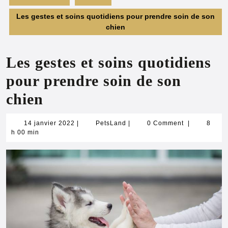
Les gestes et soins quotidiens pour prendre soin de son
chien
Les gestes et soins quotidiens
pour prendre soin de son
chien
14
PetsLand
14 janvier 2022
|
PetsLand
|
0 Comment
|
8
janvier
h 00 min
2022