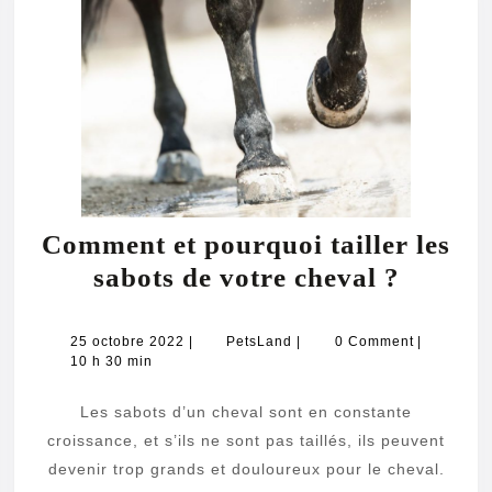
Comment et pourquoi tailler les
Comme
sabots de votre cheval ?
et
pourqu
25
PetsLand
25 octobre 2022
|
PetsLand
|
0 Comment
|
octobre
10 h 30 min
tailler
2022
les
Les sabots d’un cheval sont en constante
sabots
croissance, et s’ils ne sont pas taillés, ils peuvent
de
devenir trop grands et douloureux pour le cheval.