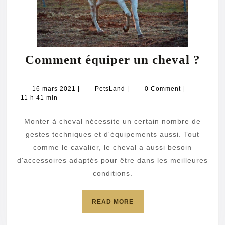
Com
Comment équiper un cheval ?
équ
un
16
PetsLand
16 mars 2021
|
PetsLand
|
0 Comment
|
mars
11 h 41 min
chev
2021
?
Monter à cheval nécessite un certain nombre de
gestes techniques et d'équipements aussi. Tout
comme le cavalier, le cheval a aussi besoin
d'accessoires adaptés pour être dans les meilleures
conditions.
READ
READ MORE
MORE