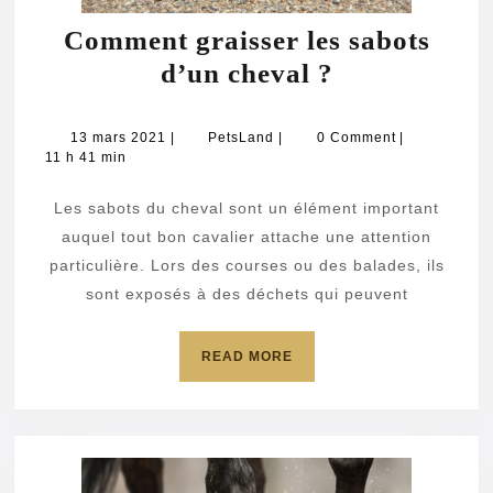
Comment graisser les sabots
Comment
d’un cheval ?
graisser
les
13
PetsLand
13 mars 2021
|
PetsLand
|
0 Comment
|
mars
11 h 41 min
sabots
2021
d’un
Les sabots du cheval sont un élément important
cheval
auquel tout bon cavalier attache une attention
?
particulière. Lors des courses ou des balades, ils
sont exposés à des déchets qui peuvent
READ
READ MORE
MORE