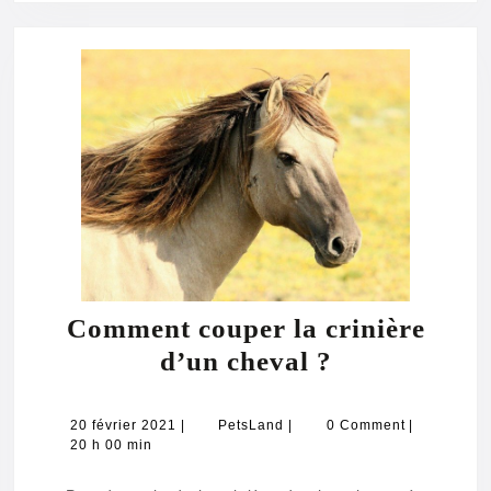
Comment couper la crinière
Comment
d’un cheval ?
couper
la
20
PetsLand
20 février 2021
|
PetsLand
|
0 Comment
|
février
20 h 00 min
crinière
2021