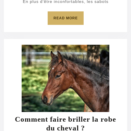
En plus d’être inconfortables, les sabots
votre
cheval
READ
READ MORE
?
MORE
Comment faire briller la robe
Comment
du cheval ?