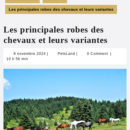
Les principales robes des chevaux et leurs variantes
Les principales robes des
chevaux et leurs variantes
8
PetsLand
8 novembre 2024
|
PetsLand
|
0 Comment
|
novembre
10 h 56 min
2024