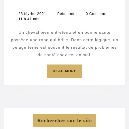
faire
briller
23
PetsLand
23 février 2021
|
PetsLand
|
0 Comment
|
février
11 h 41 min
la
2021
robe
Un cheval bien entretenu et en bonne santé
du
possède une robe qui brille. Dans cette logique, un
cheval
pelage terne est souvent le résultat de problèmes
de santé chez cet animal.
?
READ
READ MORE
MORE
Rechercher sur le site