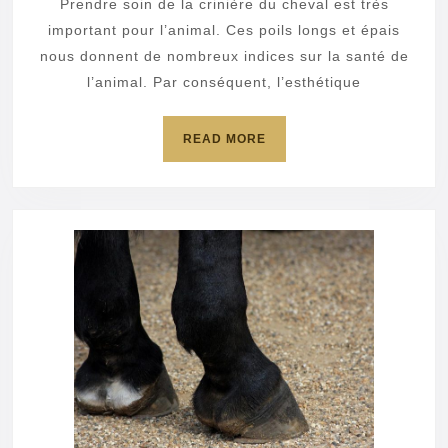
d’un
Prendre soin de la crinière du cheval est très
cheval
important pour l’animal. Ces poils longs et épais
?
nous donnent de nombreux indices sur la santé de
l’animal. Par conséquent, l’esthétique
READ
READ MORE
MORE