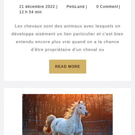
pour
21
PetsLand
21 décembre 2022
|
PetsLand
|
0 Comment
|
décembre
12 h 54 min
prendre
2022
soin
Les chevaux sont des animaux avec lesquels on
de
développe aisément un lien particulier et c’est bien
votre
entendu encore plus vrai quand on a la chance
d’être propriétaire d’un cheval ou
cheval
READ
READ MORE
MORE