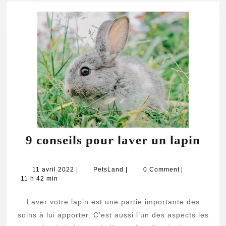
9
9 conseils pour laver un lapin
cons
pou
11
PetsLand
11 avril 2022
|
PetsLand
|
0 Comment
|
avril
11 h 42 min
lave
2022
un
Laver votre lapin est une partie importante des
lapi
soins à lui apporter. C’est aussi l’un des aspects les