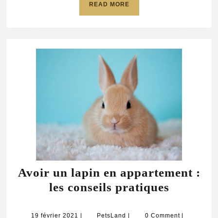
READ
READ MORE
MORE
Avoir un lapin en appartement :
Avoir
les conseils pratiques
un
lapin
19
PetsLand
19 février 2021
|
PetsLand
|
0 Comment
|