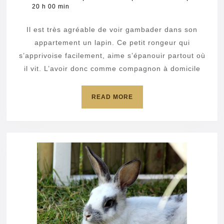
février
20 h 00 min
en
2021
apparte
Il est très agréable de voir gambader dans son
:
appartement un lapin. Ce petit rongeur qui
les
s’apprivoise facilement, aime s’épanouir partout où
il vit. L’avoir donc comme compagnon à domicile
conseils
pratique
READ
READ MORE
MORE