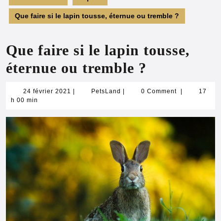
Que faire si le lapin tousse, éternue ou tremble ?
Que faire si le lapin tousse,
éternue ou tremble ?
24
PetsLand
24 février 2021
|
PetsLand
|
0 Comment
|
17
février
h 00 min
2021