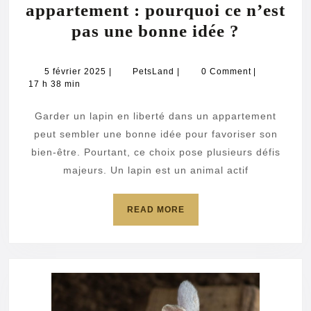
appartement : pourquoi ce n’est
Un
pas une bonne idée ?
lapin
en
5
PetsLand
5 février 2025
|
PetsLand
|
0 Comment
|
février
17 h 38 min
liberté
2025
dans
Garder un lapin en liberté dans un appartement
un
peut sembler une bonne idée pour favoriser son
apparte
bien-être. Pourtant, ce choix pose plusieurs défis
majeurs. Un lapin est un animal actif
:
pourquo
READ
READ MORE
ce
MORE
n’est
pas
une
bonne