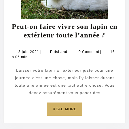
Peut-on faire vivre son lapin en
Peut-
extérieur toute l’année ?
on
faire
3
PetsLand
3 juin 2021
|
PetsLand
|
0 Comment
|
16
juin
h 05 min
vivre
2021
son
Laisser votre lapin à l’extérieur juste pour une
lapin
journée c’est une chose, mais l’y laisser durant
en
toute une année est une tout autre chose. Vous
devez assurément vous poser des
extérie
toute
READ
READ MORE
l’année
MORE