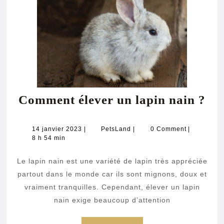
idée
?
Co
Comment élever un lapin nain ?
éle
un
14
PetsLand
14 janvier 2023
|
PetsLand
|
0 Comment
|
janvier
8 h 54 min
lap
2023
na
Le lapin nain est une variété de lapin très appréciée
?
partout dans le monde car ils sont mignons, doux et
vraiment tranquilles. Cependant, élever un lapin
nain exige beaucoup d’attention