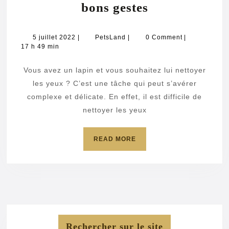
Nettoyer
bons gestes
les
yeux
5
PetsLand
5 juillet 2022
|
PetsLand
|
0 Comment
|
juillet
17 h 49 min
du
2022
lapin
Vous avez un lapin et vous souhaitez lui nettoyer
:
les yeux ? C’est une tâche qui peut s’avérer
les
complexe et délicate. En effet, il est difficile de
nettoyer les yeux
bons
gestes
READ
READ MORE
MORE
Rechercher sur le site